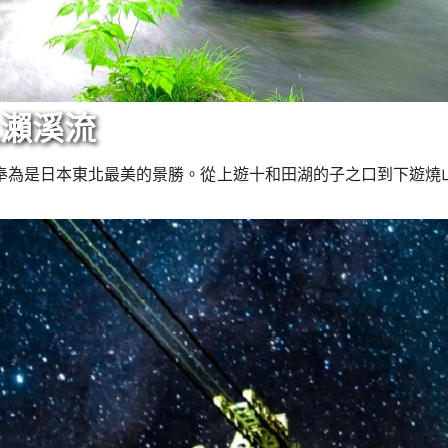
入瀨溪流
為是日本東北最美的景勝。從上遊十和田湖的子之口到下遊燒山