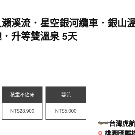
入瀨溪流．星空銀河纜車．銀山
．升等雙溫泉 5天
孩童不佔床
嬰兒
NT$28,900
NT$5,000
台灣虎
桃園國際