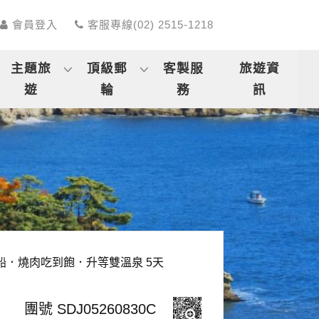
會員登入
客服專線(02) 2515-1218
主題旅
頂級郵
客製服
旅遊資
遊
輪
務
訊
．燒肉吃到飽．升等雙溫泉 5天
團號 SDJ05260830C