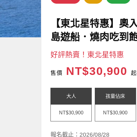
【東北星特惠】奧
島遊船．燒肉吃到飽
好評熱賣！東北星特惠
NT$30,900
售價
起
大人
孩童佔床
NT$30,900
NT$30,900
報名截止：2026/08/28