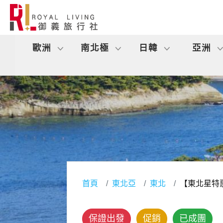
歐洲
南北極
日韓
亞洲
首頁
東北亞
東北
【東北星特
保證出發
促銷
已成團