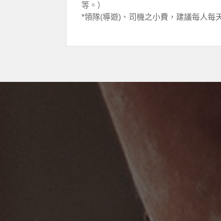
等。）
*領隊(導遊)、司機之小費，建議每人每天