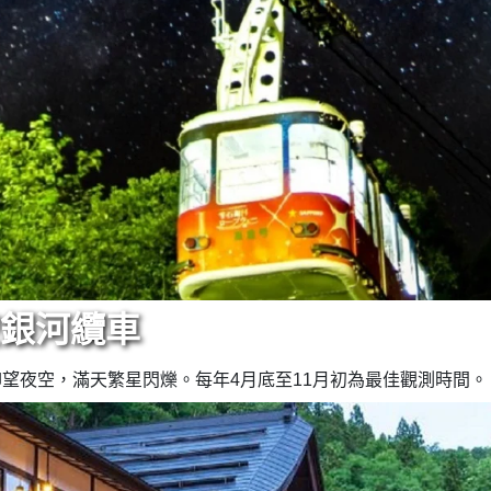
空銀河纜車
仰望夜空，滿天繁星閃爍。每年4月底至11月初為最佳觀測時間。