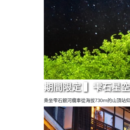
期間限定 ▍雫石星
乘坐雫石銀河纜車從海拔730ｍ的山頂站