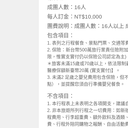
成團人數：16人
每人訂金：NT$10,000
團費說明：成團人數：16人以上 
包含項目：
1. 表列之行程餐食、景點門票、交通等
2. 保險：新台幣500萬旅行業責任險附
限，惟實支實付仍以保險公司認定為主)
＊旅客未滿15歲或70歲以上，依法限制
醫療保額新臺幣20萬 (實支實付)】。
3. 未滿2 足歲之嬰兒費用包含保險，
點），並提醒您須自行準備嬰兒餐食。
不含項目：
1. 本行程表上未表明之各項開支，建
2. 非本旅遊所列行程之一切費用：如
程費用、行李超重費、額外飲料及酒類
費、行程外陪同購物之報酬、自由活動