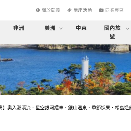
關於御義
講座活動
同業專區
非洲
美洲
中東
國內旅
遊
惠】奧入瀨溪流．星空銀河纜車．銀山溫泉．季節採果．松島遊船