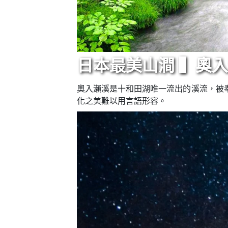
日本最美山澗 ▍奧
奧入瀨溪是十和田湖唯一流出的溪流，被奉
化之美難以用言語形容。