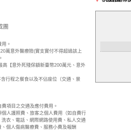
成團
費用。
加20萬意外醫療險(實支實付不得超過該上
。
最高【意外死殘保額新臺幣200萬元、意外
但不含行程之餐食以及不佔座位（交通、景
議自費項目之交通及應付費用。
新辦個人護照費、旅客之個人費用（如自費行
、洗衣、電話、網際網路使用費、私人交通
費、個人傷病醫療費、服務小費及報酬