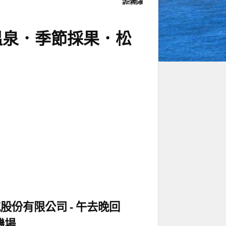
溫泉．季節採果．松
航股份有限公司
午去晚回
機場