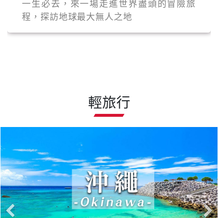
一生必去，來一場走進世界盡頭的冒險旅
程，探訪地球最大無人之地
輕旅行