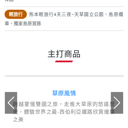
輕旅行
熊本輕旅行4天三夜~天草國立公園、島原纜
車、獨家島原賞豚
主打商品
草原風情
跨越蒙俄雙國之旅，走進大草原的悠遠歷
史，體驗世界之最-西伯利亞鐵路欣賞邊境
之美