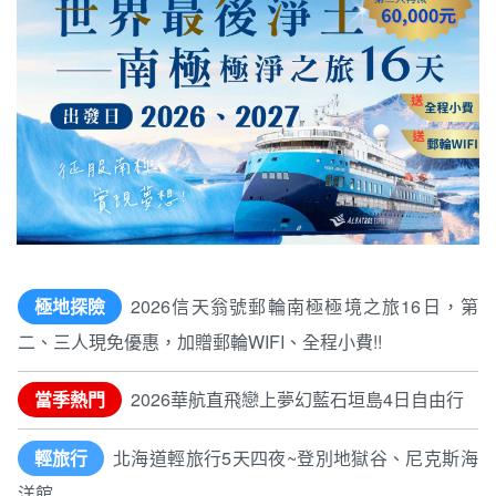
極地探險
2026信天翁號郵輪南極極境之旅16日，第
二、三人現免優惠，加贈郵輪WIFI、全程小費!!
當季熱門
2026華航直飛戀上夢幻藍石垣島4日自由行
輕旅行
北海道輕旅行5天四夜~登別地獄谷、尼克斯海
洋館