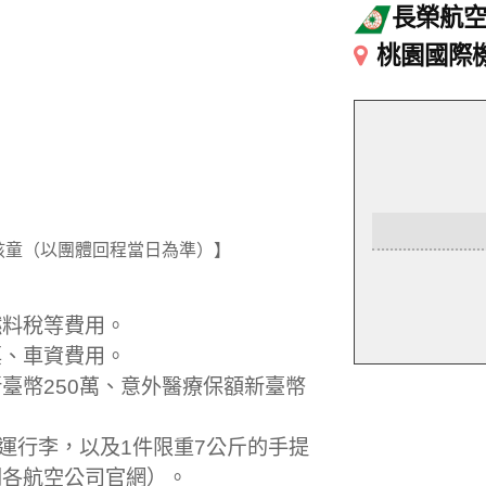
長榮航
桃園國際
孩童（以團體回程當日為準）】
燃料稅等費用。
票、車資費用。
臺幣250萬、意外醫療保額新臺幣
托運行李，以及1件限重7公斤的手提
閱各航空公司官網）。