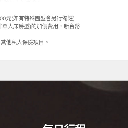
00元(如有特殊團型會另行備註)
排單人床房型)的加價費用，新台幣
等其他私人保險項目。