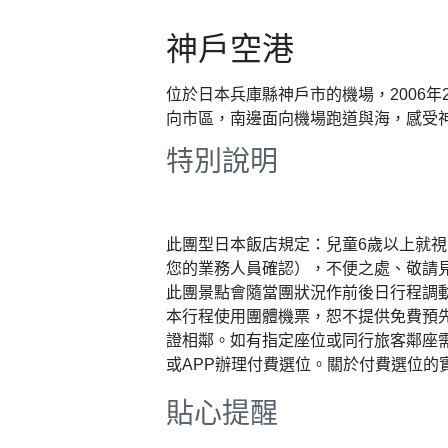
神戶空港
位於日本兵庫縣神戶市的機場，2006
向市區，南邊面向機場跑道與海，感受
特別說明
此團型日本飯店規定：兒童6歲以上就
您的業務人員確認），不便之處、敬請
此團景點會隨當團狀況作前後日行程調
本行程使用團體機票，恕不提供免費預
證相鄰。如有指定座位或同行旅客鄰座
或APP辦理付費選位。關於付費選位
貼心提醒