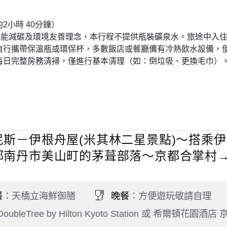
小時 40分鐘）
節能減碳及環境友善理念，本行程不提供瓶裝礦泉水。旅途中入
自行攜帶保溫瓶或環保杯，多數飯店或餐廳備有冷熱飲水設備，
每日完整房務清掃，僅進行基本清理（如：倒垃圾、更換毛巾）
尼斯－伊根舟屋(米其林二星景點)～搭乘
都南丹市美山町的茅葺部落～京都合掌村
餐
：天橋立海鮮御膳
晚餐
：方便遊玩敬請自理
Tree by Hilton Kyoto Station 或 希爾頓花園酒店 京都