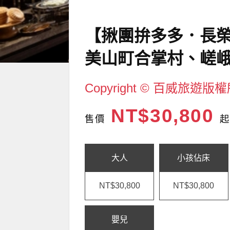
【揪團拚多多．長
美山町合掌村、嵯
Copyright © 百威旅遊版
NT$30,800
售價
起
大人
小孩佔床
NT$30,800
NT$30,800
嬰兒