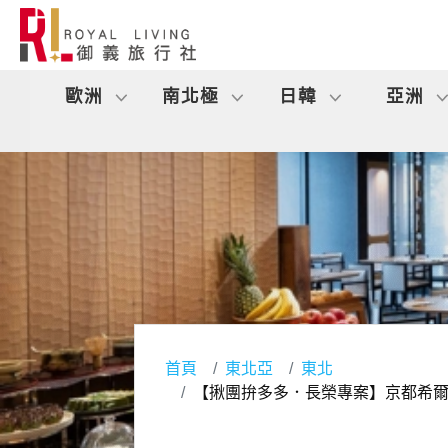
歐洲
南北極
日韓
亞洲
首頁
東北亞
東北
【揪團拚多多．長榮專案】京都希