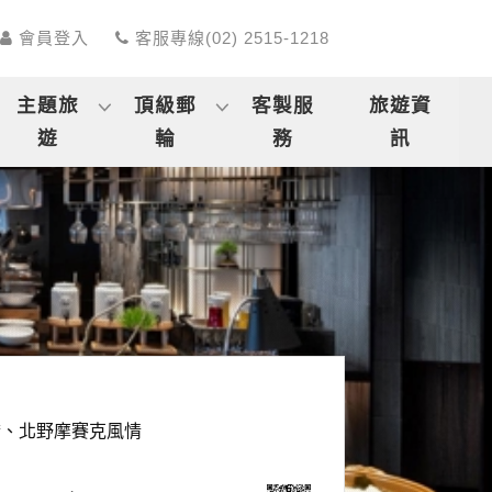
會員登入
客服專線(02) 2515-1218
主題旅
頂級郵
客製服
旅遊資
遊
輪
務
訊
橋、北野摩賽克風情