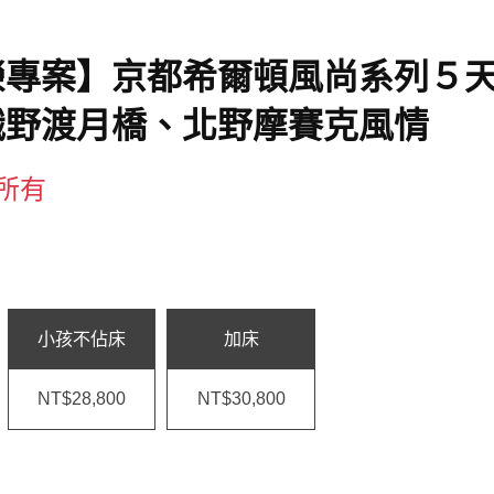
榮專案】京都希爾頓風尚系列５
峨野渡月橋、北野摩賽克風情
權所有
小孩不佔床
加床
NT$28,800
NT$30,800