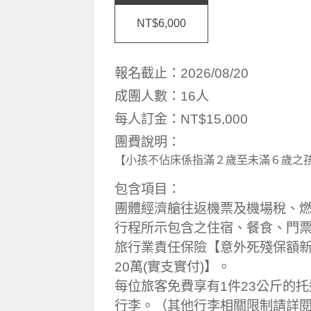
NT$6,000
報名截止：2026/08/20
成團人數：16人
每人訂金：NT$15,000
團費說明：
【小孩不佔床係指滿２歲至未滿６歲之
包含項目：
團體經濟艙往返機票及機場稅、
行程所示包含之住宿、餐食、門
旅行業責任保險【意外死殘保額新
20萬(實支實付)】。
每位旅客免費享有1件23公斤的
行李。（其他行李相關限制請詳