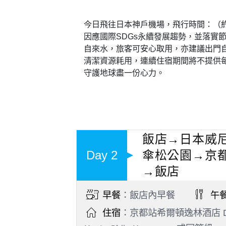
今日飛往日本神戶機場，飛行時間：（約2
因應國際SDGs永續發展趨勢，並落實
自來水，旅客可安心取用，亦建議出門
清潔資源耗用，連續住宿期間將不提供
守護地球盡一份心力。
飯店→日本威
Day 2
傘松公園→京
→飯店
早餐
：飯店內早餐
午
住宿
：京都站希爾頓逸林酒店 Double