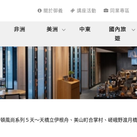
關於御義
講座活動
同業專區
非洲
美洲
中東
國內旅
遊
爾頓風尚系列５天～天橋立伊根舟、美山町合掌村、嵯峨野渡月