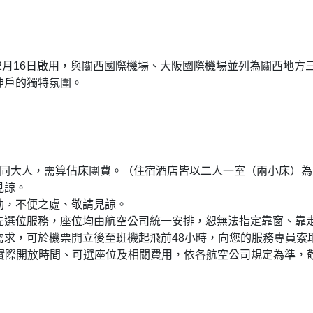
年2月16日啟用，與關西國際機場、大阪國際機場並列為關西地
神戶的獨特氛圍。
視同大人，需算佔床團費。（住宿酒店皆以二人一室（兩小床）為
見諒。
動，不便之處、敬請見諒。
先選位服務，座位均由航空公司統一安排，恕無法指定靠窗、靠
需求，可於機票開立後至班機起飛前48小時，向您的服務專員索
的實際開放時間、可選座位及相關費用，依各航空公司規定為準，