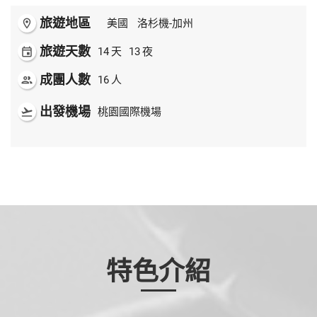
旅遊地區
room
美國
洛杉機-加州
旅遊天數
event
14
天
13
夜
成團人數
people
16
人
出發機場
flight_takeoff
桃園國際機場
特色介紹