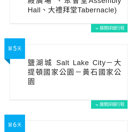
殿廣場 、聚會堂Assembly
Hall、大禮拜堂Tabernacle)
展開詳細行程
expand_more
5
第
天
鹽湖城 Salt Lake City－大
提頓國家公園－黃石國家公
園
展開詳細行程
expand_more
6
第
天