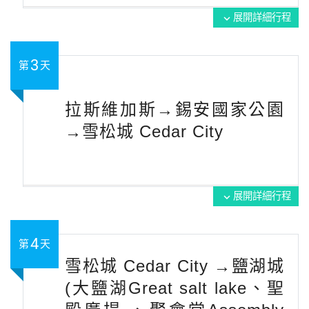
展開詳細行程
expand_more
3
第
天
拉斯維加斯→錫安國家公園
→雪松城 Cedar City
展開詳細行程
expand_more
4
第
天
雪松城 Cedar City →鹽湖城
(大鹽湖Great salt lake、聖