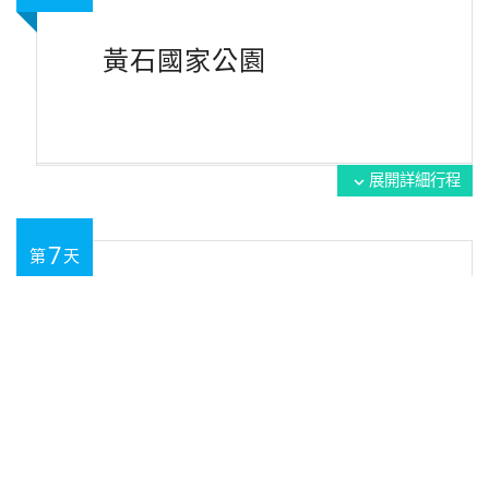
黃石國家公園
展開詳細行程
expand_more
7
第
天
黃石國家公園→普若佛Provo
展開詳細行程
expand_more