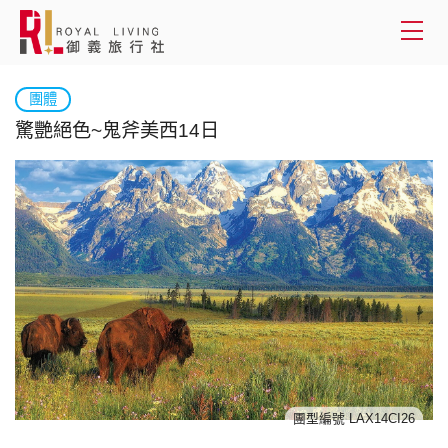
會員登入
團體
驚艷絕色~鬼斧美西14日
國外旅遊
國內旅遊
客製服務
旅遊資訊
關於御義
客服專線(02) 2515-1218
團型編號 LAX14CI26