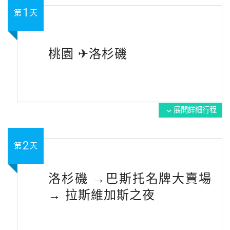
1
第
天
桃園 ✈洛杉磯
展開詳細行程
expand_more
2
第
天
洛杉磯 →巴斯托名牌大賣場
→ 拉斯維加斯之夜