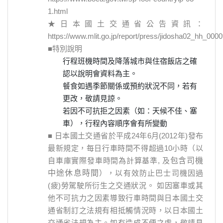
1.html
★日本國土交通省公告資訊：
https://www.mlit.go.jp/report/press/jidosha02_hh_000
■特別說明
行程班機時間及降落城市與住宿飯店之確
認以說明會資料為主。
餐食如遇季節關係或預約狀況不同，若有
更改，敬請見諒。
若因不可抗拒之因素（如：天候不佳、塞
車），行程內容順序會有所變動
■ 日本國土交通省於平成24年6月(2012年)發布
最新規定，每日行車時間不得超過10小時（以
自車庫實際發車時間為計算基準, 及
包含司機
中途休息時間
），以有效防止巴士司機因過
(疲)勞駕駛所衍生之交通狀況。 如因塞車或其
他不可抗力之因素導致行車時間與日本國土交
通省制訂之法規有相抵觸情況時，以日本國土
交通省法規為主。如有造成不便之處，敬請見