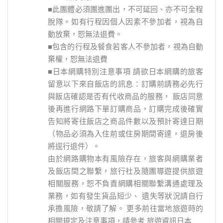
■此團體必須團進團出，不可延回、亦不可全程
脫隊。如有行程因個人因素不參加者，視為自
動放棄，恕無法退費。
■包含的行程及餐食若客人不參加者，視為自動
棄權，恕無法退費
■日本網購特別注意事項 請欲日本網購的旅客
留意以下來自飯店的訊息：訂購前請務必先行
與飯店確認是否有代收商品的服務， 飯店同意
後再進行網路下單訂購商品，訂購完成後確實
告知將寄往飯店之商品件數以及預計寄達日期
（物品必須為入住前或住房期間寄達，退房後
將逕行退件）。
由於網路購物本有風險存在，旅客與網購業者
及飯店間之聯繫，旅行社及隨團導遊提供旅遊
相關服務，恕不負責網購相關聯繫溝通處理及
業務，如有發生貨品短少、 遺失等狀況請自行
承擔風險，敬請了解。 更多前往當地旅遊時的
相關規定及注意事項，請參考 旅遊資訊日本