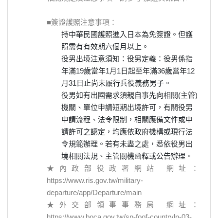
■簽證護照注意事項：
持中華民國護照進入日本為免簽證。但護
照需有有效期六個月以上。
役男出境注意須知：役男定義：役男係指
年滿19歲當年1月1日起至年滿36歲當年12
月31日止尚未履行兵役義務男子。
役男如有出國需求須親自事先向相關(主管)
機關、單位申請短期出境許可，有關役男
申請流程、法令限制，相關應備文件或申
請許可之認定，均應依政府機構或現行法
令規範辦理。若有未盡之處，悉依役男出
境相關法規、主管關機函釋或公告辦理。
★內政部役政署網站 網址：
https://www.ris.gov.tw/military-
departure/app/Departure/main
★外交部領事事務局 網址：
https://www.boca.gov.tw/sp-foof-countrylp-03-