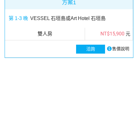
方案1
第 1-3 晚
VESSEL 石垣島或Art Hotel 石垣島
NT$15,900
雙人房
元
paid
洽詢
售價說明
御義旅行社股份有限公司
交觀甲：8643 品保北：2671
統一編號：94159468