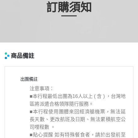
訂購須知
商品備註
出團備註
注意事項：
■本行程最低出團為16人以上 ( 含 ) ，台灣地
區將派遣合格領隊隨行服務。
■
本行程使用團體來回經濟艙機票，無法延
長天數、更改航班及日期、無法累積航空公
司哩程數 。
■貼心提醒 如有特殊餐食者，請於出發前至