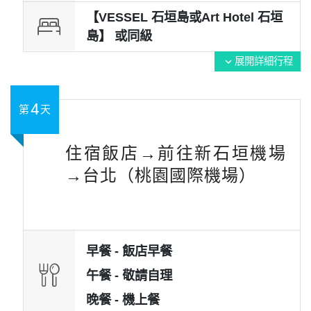
【VESSEL 石垣島或Art Hotel 石垣
島】 或
同級
展開詳細行程
expand_more
4
第
天
住宿飯店→前往新石垣機場
→台北（桃園國際機場）
早餐 -
飯店早餐
午餐 -
敬請自理
晚餐 -
機上餐