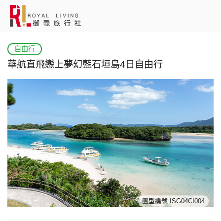
會員登入
自由行
華航直飛戀上夢幻藍石垣島4日自由行
國外旅遊
國內旅遊
客製服務
旅遊資訊
關於御義
團型編號 ISG04CI004
客服專線(02) 2515-1218