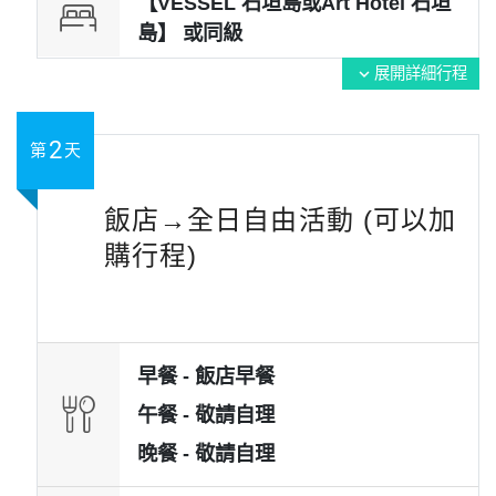
【VESSEL 石垣島或Art Hotel 石垣
島】 或
同級
展開詳細行程
expand_more
2
第
天
飯店→全日自由活動 (可以加
購行程)
早餐 -
飯店早餐
午餐 -
敬請自理
晚餐 -
敬請自理