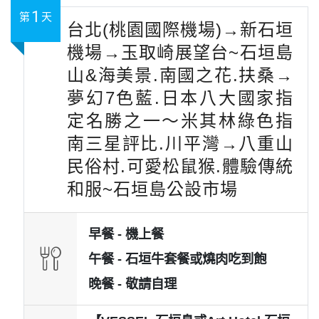
1
第
天
台北(桃園國際機場)→新石垣
機場→玉取崎展望台~石垣島
山&海美景.南國之花.扶桑→
夢幻7色藍.日本八大國家指
定名勝之一～米其林綠色指
南三星評比.川平灣→八重山
民俗村.可愛松鼠猴.體驗傳統
和服~石垣島公設市場
早餐 -
機上餐
午餐 -
石垣牛套餐或燒肉吃到飽
晚餐 -
敬請自理