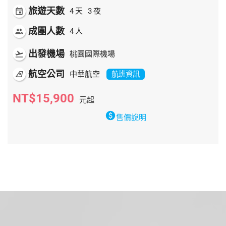
旅遊天數
event
4
天
3
夜
成團人數
people
4
人
出發機場
flight_takeoff
桃園國際機場
航空公司
airlines
中華航空
航班資訊
NT$15,900
元起
paid
售價說明