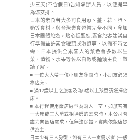
少三天(不含假日)告知承辦人員，以便提早
為您安排。
日本的素食者大多可食用蔥、薑、蒜、蛋、
奶等食材，與台灣素食習慣完全不同，參加
日本團體旅遊，貼心提醒您:素食旅客建議自
行準備些許素食罐頭或泡麵等，以備不時之
需，日本提供全素客人的菜色會多數以生
菜、漬物、水果等佐以白飯或麵類主食，敬
請了解。
■ 一位大人帶一位小朋友參團時，小朋友必須
為佔床。
■ 滿12歲以上之旅客及滿6歲以上孩童請選擇佔
床。
■ 本行程使用飯店房型為兩人一室，如旅客有
一大床或三人房或相通房的需求時，本公司會
盡力向飯店需求，但無法保證。實際依飯店提
供為主。
日本少有三人房型，如有三人一室需求者 (一般