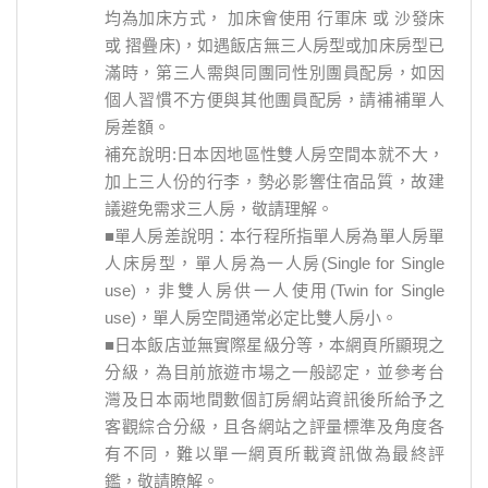
均為加床方式， 加床會使用 行軍床 或 沙發床
或 摺疊床)，如遇飯店無三人房型或加床房型已
滿時，第三人需與同團同性別團員配房，如因
個人習慣不方便與其他團員配房，請補補單人
房差額。
補充說明:日本因地區性雙人房空間本就不大，
加上三人份的行李，勢必影響住宿品質，故建
議避免需求三人房，敬請理解。
■單人房差說明：本行程所指單人房為單人房單
人床房型，單人房為一人房(Single for Single
use)，非雙人房供一人使用(Twin for Single
use)，單人房空間通常必定比雙人房小。
■日本飯店並無實際星級分等，本網頁所顯現之
分級，為目前旅遊市場之一般認定，並參考台
灣及日本兩地間數個訂房網站資訊後所給予之
客觀綜合分級，且各網站之評量標準及角度各
有不同，難以單一網頁所載資訊做為最終評
鑑，敬請瞭解。