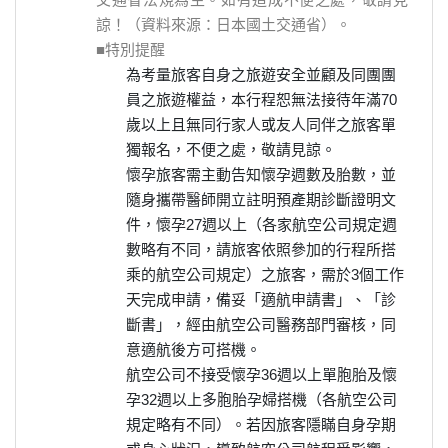
諒！（資料來源：日本國土交通省）。
■特別提醒
為考量旅客自身之旅遊安全並顧及同團團
員之旅遊權益，本行程恕無法接待年滿70
歲以上且無同行家人或友人同伴之旅客單
獨報名，不便之處，敬請見諒。
懷孕旅客需主動告知懷孕週數及胎數，並
隨身攜帶醫師開立註明預產期診斷證明文
件，懷孕27週以上（各家航空公司規定週
數略有不同，請旅客依照參加的行程所搭
乘的航空公司規定）之旅客，需於3個工作
天完成申請，備妥「適航申請書」、「診
斷書」，經由航空公司醫務部門審核，同
意適航後方可搭機。
航空公司不接受懷孕36週以上單胞胎及懷
孕32週以上多胞胎孕婦搭機（各航空公司
規定略有不同）。若因旅客隱瞞自身孕期