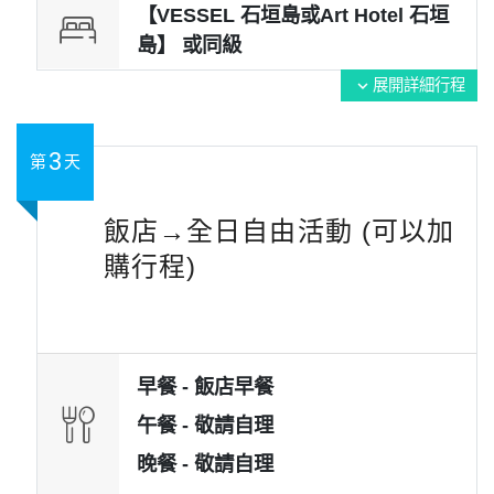
【VESSEL 石垣島或Art Hotel 石垣
島】 或
同級
展開詳細行程
expand_more
3
第
天
飯店→全日自由活動 (可以加
購行程)
早餐 -
飯店早餐
午餐 -
敬請自理
晚餐 -
敬請自理