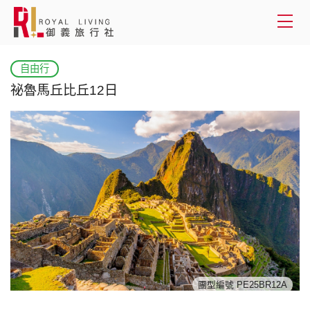
會員登入
自由行
祕魯馬丘比丘12日
國外旅遊
國內旅遊
客製服務
旅遊資訊
關於御義
客服專線(02) 2515-1218
團型編號 PE25BR12A