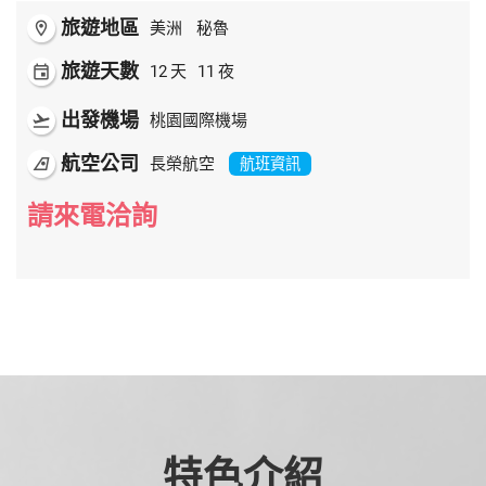
旅遊地區
room
美洲
秘魯
旅遊天數
event
12
天
11
夜
出發機場
flight_takeoff
桃園國際機場
航空公司
airlines
長榮航空
航班資訊
請來電洽詢
特色介紹