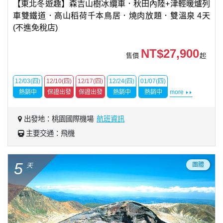
【東北冬遊趣】森吉山樹冰纜車．秋田內陸+津輕暖爐列
車雙鐵道．高山稻荷千本鳥居．燒肉放題．雙溫泉 4天
(不進免稅店)
NT$27,900
售價
起
12/03(四)
12/10(四)
12/17(四)
12/24(四)
01/07(四)
熱銷中
保證出發
保證出發
熱銷中
熱銷中
more
出發地：桃園國際機場
航班資訊
主要交通：飛機
5
團體
天