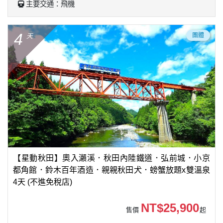
主要交通：飛機
4
團體
天
【星動秋田】奧入瀨溪．秋田內陸鐵道．弘前城．小京
都角館．鈴木百年酒造．親親秋田犬．螃蟹放題x雙溫泉
4天 (不進免稅店)
NT$25,900
售價
起