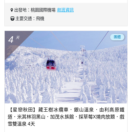
出發地：桃園國際機場
航班資訊
主要交通：飛機
4
團體
天
【星戀秋田】藏王樹冰纜車．銀山溫泉．由利高原鐵
道．米其林羽黑山．加茂水族館．採草莓X燒肉放題．戲
雪雙溫泉 4天