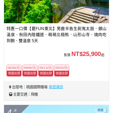
特惠一口價【夏FUN東北】男鹿半島生剝鬼太鼓．銀山
溫泉．秋田內陸鐵道．萌萌北極熊．山形山寺．燒肉吃
到飽．雙溫泉 5天
NT$25,900
售價
起
08/30(日)
09/06(日)
09/13(日)
09/20(日)
保證出發
保證出發
保證出發
保證出發
出發地：桃園國際機場
航班資訊
主要交通：飛機
4
團體
天