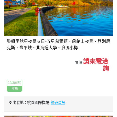
醉楓函館星夜景６日-五星希爾頓、函館山夜景、登別尼
克斯、豐平峽、北海道大學、浪漫小樽
請來電洽
售價
詢
10/30(五)
候補
出發地：桃園國際機場
航班資訊