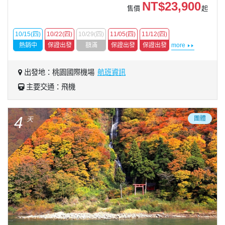
NT$23,900
售價
起
10/15(四)
10/22(四)
10/29(四)
11/05(四)
11/12(四)
熱銷中
保證出發
額滿
保證出發
保證出發
more
出發地：桃園國際機場
航班資訊
主要交通：飛機
4
團體
天