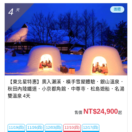
4
團體
天
【東北星特惠】奧入瀨溪．橫手雪屋體驗．銀山溫泉．
秋田內陸鐵道．小京都角館．中尊寺．松島遊船．名湯
雙溫泉 4天
NT$24,900
售價
起
11/19(四)
11/26(四)
12/03(四)
12/10(四)
12/17(四)