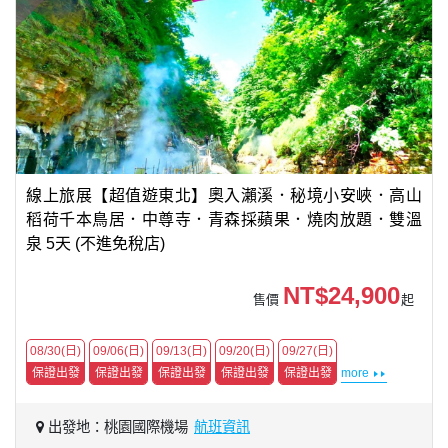
線上旅展【超值遊東北】奧入瀨溪．秘境小安峽．高山
稻荷千本鳥居．中尊寺．青森採蘋果．燒肉放題．雙溫
泉 5天 (不進免稅店)
NT$24,900
售價
起
08/30(日)
09/06(日)
09/13(日)
09/20(日)
09/27(日)
保證出發
保證出發
保證出發
保證出發
保證出發
more
出發地：桃園國際機場
航班資訊