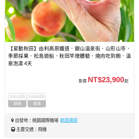
【星動秋田】由利高原鐵道．銀山溫泉街．山形山寺．
季節採果．松島遊船．秋田竿燈體驗．燒肉吃到飽．溫
泉泡湯 4天
NT$23,900
售價
起
10/01(四)
10/08(四)
額滿
額滿
出發地：桃園國際機場
航班資訊
主要交通：飛機