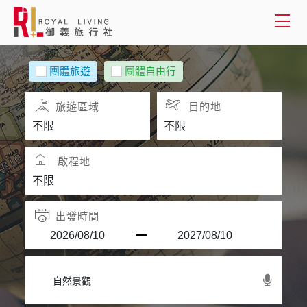
會員登入
團體旅遊
團體自由行
國外旅遊
旅遊區域
目的地
國內旅遊
啟程地
客製服務
旅遊資訊
出發時間
關於御義
客服專線(02) 2515-1218