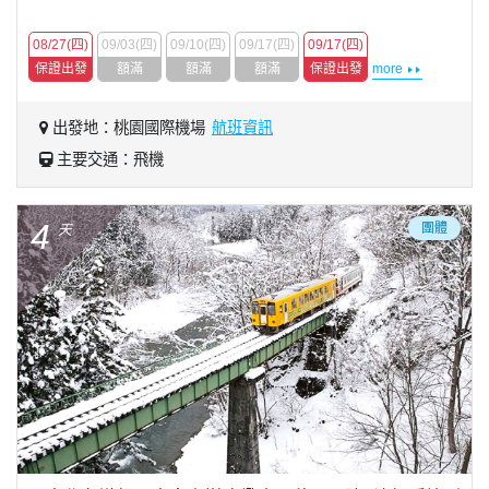
08/27(四)
09/03(四)
09/10(四)
09/17(四)
09/17(四)
保證出發
額滿
額滿
額滿
保證出發
more
出發地：桃園國際機場
航班資訊
主要交通：飛機
4
團體
天