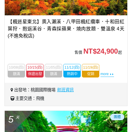
【楓迷星東北】奧入瀨溪．八甲田楓紅纜車．十和田紅
葉狩．抱返溪谷．青森採蘋果．燒肉放題．雙溫泉 4天
(不進免稅店)
NT$24,900
售價
起
10/08(四)
10/15(四)
11/05(四)
11/12(四)
11/19(四)
額滿
保證出發
額滿
熱銷中
促銷
more
出發地：桃園國際機場
航班資訊
主要交通：飛機
5
團體
天