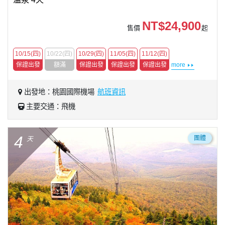
NT$24,900
售價
起
10/15(四)
10/22(四)
10/29(四)
11/05(四)
11/12(四)
保證出發
額滿
保證出發
保證出發
保證出發
more
出發地：桃園國際機場
航班資訊
主要交通：飛機
4
團體
天