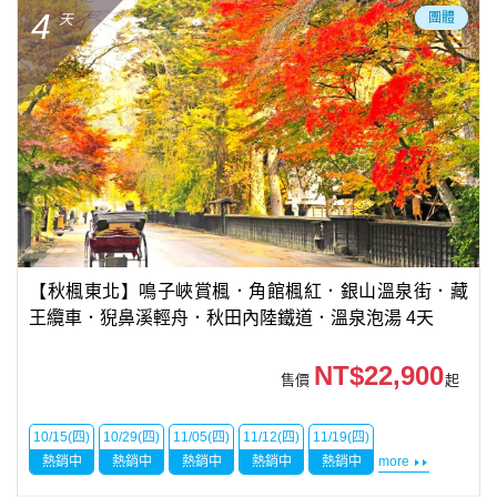
4
團體
天
【秋楓東北】鳴子峽賞楓．角館楓紅．銀山溫泉街．藏
王纜車．猊鼻溪輕舟．秋田內陸鐵道．溫泉泡湯 4天
NT$22,900
售價
起
10/15(四)
10/29(四)
11/05(四)
11/12(四)
11/19(四)
熱銷中
熱銷中
熱銷中
熱銷中
熱銷中
more