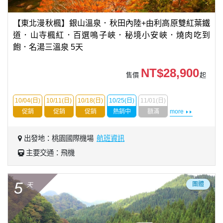
【東北漫秋楓】銀山溫泉．秋田內陸+由利高原雙紅葉鐵
道．山寺楓紅．百選鳴子峽．秘境小安峽．燒肉吃到
飽．名湯三溫泉 5天
NT$28,900
售價
起
10/04(日)
10/11(日)
10/18(日)
10/25(日)
11/01(日)
促銷
促銷
促銷
熱銷中
額滿
more
出發地：桃園國際機場
航班資訊
主要交通：飛機
5
團體
天