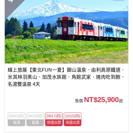
線上旅展【東北FUN一夏】銀山溫泉．由利高原鐵道．
米其林羽黑山．加茂水族館．角館武家．燒肉吃到飽．
名湯雙溫泉 4天
NT$25,900
售價
起
09/03(四)
09/10(四)
09/17(四)
10/15(四)
額滿
額滿
保證出發
保證出發