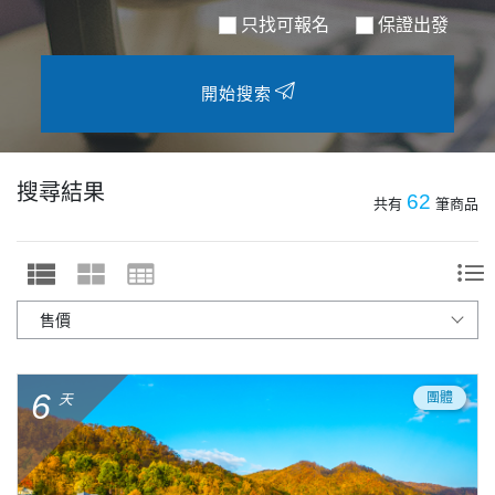
只找可報名
保證出發
開始搜索
搜尋結果
62
共有
筆商品
6
團體
天