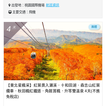
出發地：桃園國際機場
航班資訊
主要交通：飛機
4
團體
天
【東北星楓采】紅葉奧入瀨溪．十和田湖．森吉山紅葉
纜車．秋田楓紅鐵道．角館賞楓．升等雙溫泉 4天(不進
免稅店)