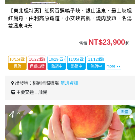
【東北楓特惠】紅葉百選鳴子峽．銀山溫泉．最上峽楓
紅扁舟．由利高原鐵道．小安峽賞楓．燒肉放題．名湯
雙溫泉 4天
NT$23,900
售價
起
10/15(四)
10/22(四)
10/29(四)
11/05(四)
11/12(四)
促銷
保證出發
熱銷中
熱銷中
熱銷中
more
出發地：桃園國際機場
航班資訊
主要交通：飛機
4
團體
天