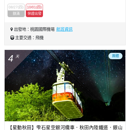
08/27(四)
10/01(四)
額滿
保證出發
出發地：桃園國際機場
航班資訊
主要交通：飛機
4
團體
天
【星動秋田】雫石星空銀河纜車．秋田內陸鐵道．銀山