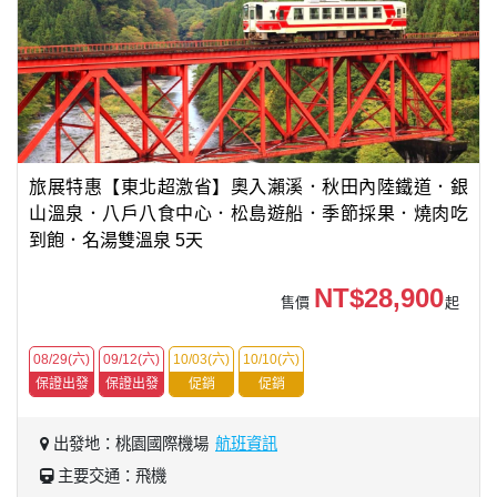
旅展特惠【東北超激省】奧入瀨溪．秋田內陸鐵道．銀
山溫泉．八戶八食中心．松島遊船．季節採果．燒肉吃
到飽．名湯雙溫泉 5天
NT$28,900
售價
起
08/29(六)
09/12(六)
10/03(六)
10/10(六)
保證出發
保證出發
促銷
促銷
出發地：桃園國際機場
航班資訊
主要交通：飛機