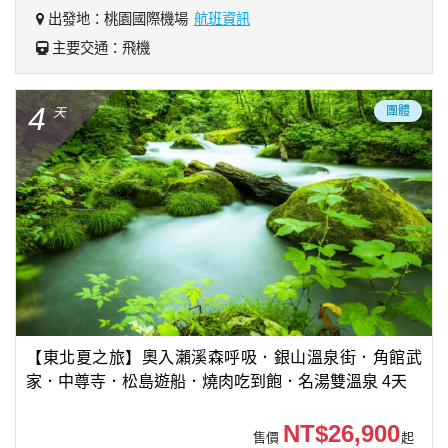
出發地：桃園國際機場
航班資訊
主要交通：飛機
4
團體
天
【東北夏之旅】奧入瀨溪森呼吸．銀山溫泉街．角館武
家．中尊寺．松島遊船．燒肉吃到飽．名湯雙溫泉 4天
NT$26,900
售價
起