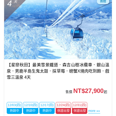
4
團體
天
【星戀秋田】最美雪景鐵道．森吉山樹冰纜車．銀山溫
泉．男鹿半島生鬼太鼓．採草莓．螃蟹X燒肉吃到飽．戲
雪三溫泉 4天
NT$27,900
售價
起
12/03(四)
12/10(四)
12/17(四)
12/24(四)
12/31(四)
熱銷中
熱銷中
熱銷中
保證出發
保證出發
more