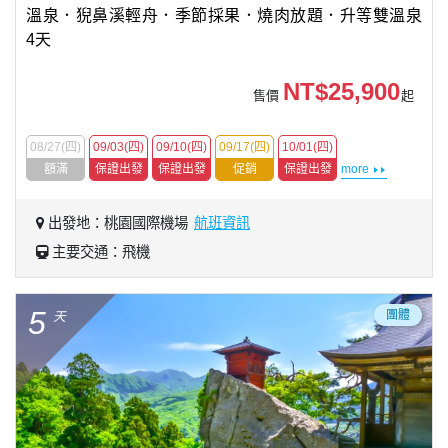
溫泉．猊鼻溪輕舟．季節採果．燒肉放題．升等雙溫泉
4天
NT$25,900
售價
起
08/27(四)
09/03(四)
09/10(四)
09/17(四)
10/01(四)
額滿
保證出發
保證出發
促銷
保證出發
more
出發地：桃園國際機場
航班資訊
主要交通：飛機
5
團體
天