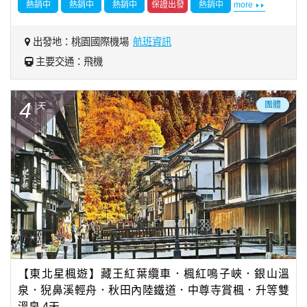
熱銷中
熱銷中
熱銷中
保證出發
熱銷中
more
出發地：桃園國際機場
航班資訊
主要交通：飛機
4
團體
天
【東北星楓遊】藏王紅葉纜車．楓紅鳴子峽．銀山溫
泉．猊鼻溪輕舟．秋田內陸鐵道．中尊寺賞楓．升等雙
溫泉 4天