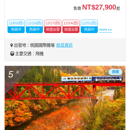
NT$27,900
售價
起
12/03(四)
12/10(四)
12/17(四)
12/24(四)
12/31(四)
熱銷中
熱銷中
保證出發
保證出發
熱銷中
more
出發地：桃園國際機場
航班資訊
主要交通：飛機
5
團體
天