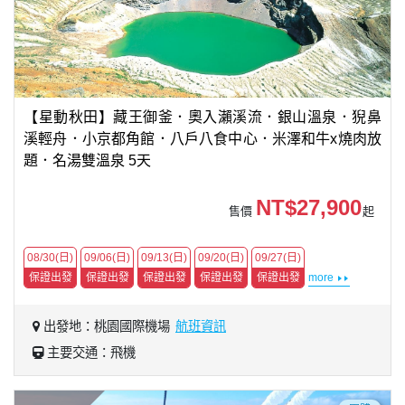
【星動秋田】藏王御釜．奧入瀨溪流．銀山溫泉．猊鼻
溪輕舟．小京都角館．八戶八食中心．米澤和牛x燒肉放
題．名湯雙溫泉 5天
NT$27,900
售價
起
08/30(日)
09/06(日)
09/13(日)
09/20(日)
09/27(日)
保證出發
保證出發
保證出發
保證出發
保證出發
more
出發地：桃園國際機場
航班資訊
主要交通：飛機