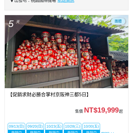
出發地：桃園國際機場
航班資訊
5
團體
天
【促銷求財必勝合掌村京阪神三都5日】
NT$19,999
售價
起
09/13(日)
09/20(日)
10/23(五)
10/28(三)
10/30(五)
熱銷中
熱銷中
熱銷中
熱銷中
熱銷中
more