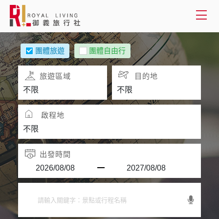
會員登入
團體旅遊
團體自由行
國外旅遊
旅遊區域
目的地
國內旅遊
啟程地
客製服務
旅遊資訊
出發時間
關於御義
客服專線(02) 2515-1218