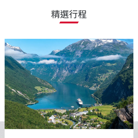
精選行程
古宇利大橋.
沖繩擁有蔚藍透
活動與獨特南國