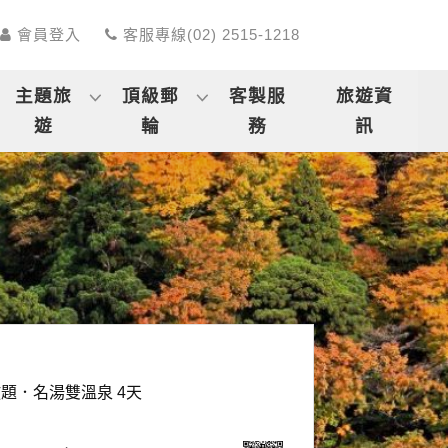
會員登入
客服專線(02) 2515-1218
主題旅
頂級郵
客製服
旅遊資
遊
輪
務
訊
題．名湯雙溫泉 4天