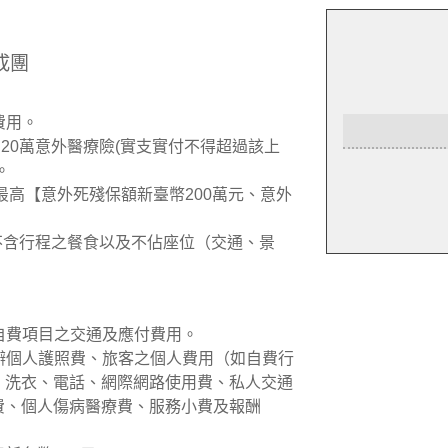
成團
費用。
加20萬意外醫療險(實支實付不得超過該上
。
最高【意外死殘保額新臺幣200萬元、意外
但不含行程之餐食以及不佔座位（交通、景
議自費項目之交通及應付費用。
新辦個人護照費、旅客之個人費用（如自費行
、洗衣、電話、網際網路使用費、私人交通
費、個人傷病醫療費、服務小費及報酬