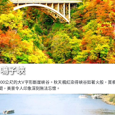
▍鳴子峽
000公尺的大V字形斷崖峽谷。秋天楓紅染得峽谷如著火般，
谷間，美景令人印象深刻無法忘懷。