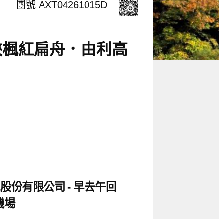
團號 AXT04261015D
峽楓紅扁舟．由利高
航股份有限公司
早去午回
機場