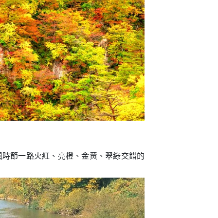
賞楓時節一路火紅、亮橙、金黃、翠綠交錯的