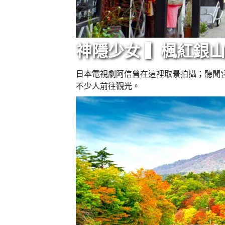
神隱少女 ▍楓紅銀
日本電視劇阿信曾在這裡取景拍攝；聽聞
不少人前往觀光。