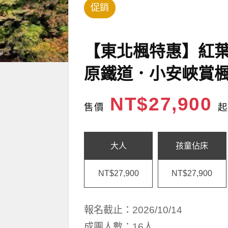
促銷
【東北楓特惠】紅
原鐵道．小安峽賞楓
NT$27,900
售價
起
大人
孩童佔床
NT$27,900
NT$27,900
報名截止：2026/10/14
成團人數：16人