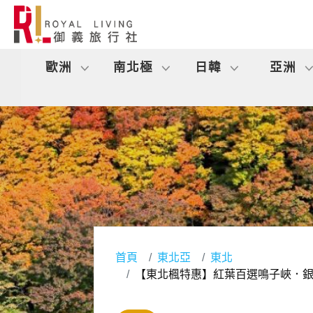
歐洲
南北極
日韓
亞洲
首頁
東北亞
東北
【東北楓特惠】紅葉百選鳴子峽．銀