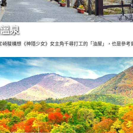
山溫泉
宮崎駿構想《神隱少女》女主角千尋打工的「油屋」，也是參考