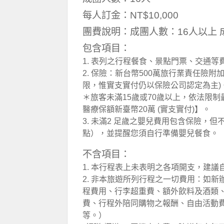
每人訂金：NT$10,000
團費說明：成團人數：16人以上 
包含項目：
1. 表列之行程餐食、景點門票、交通等
2. 保險：新台幣500萬旅行業責任險附
限，惟實支實付仍以保險公司認定為主)
＊旅客未滿15歲或70歲以上，依法限制
醫療保額新臺幣20萬 (實支實付)】。
3. 未滿2 足歲之嬰兒費用包含保險，
點），並提醒您須自行準備嬰兒餐食。
不含項目：
1. 本行程表上未表明之各項開支，建
2. 非本旅遊所列行程之一切費用：如
程費用、行李超重費、額外飲料及酒類
費、行程外陪同購物之報酬、自由活動
等。）