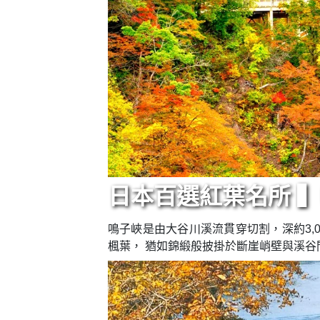
日本百選紅葉名所 
鳴子峽是由大谷川溪流貫穿切割，深約3,
楓葉， 猶如錦緞般披掛於斷崖峭壁與溪