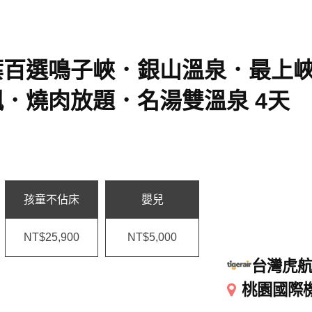
葉百選鳴子峽．銀山溫泉．最上
．燒肉放題．名湯雙溫泉 4天
孩童不佔床
嬰兒
NT$25,900
NT$5,000
台灣虎
桃園國際