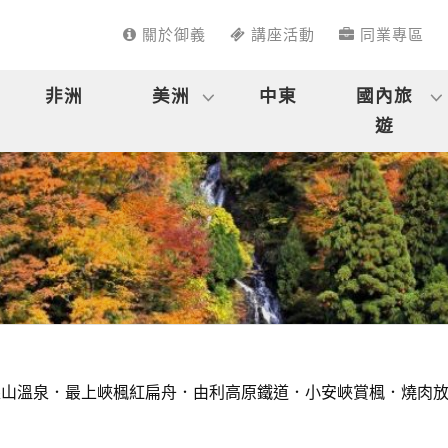
關於御義
講座活動
同業專區
非洲
美洲
中東
國內旅
遊
山溫泉．最上峽楓紅扁舟．由利高原鐵道．小安峽賞楓．燒肉放