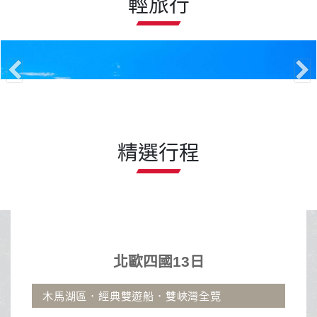
輕旅行
精選行程
沖繩輕旅行 19900起
北歐四國13日
經典雙遊船．雙峽灣全覽
古宇利大橋.那