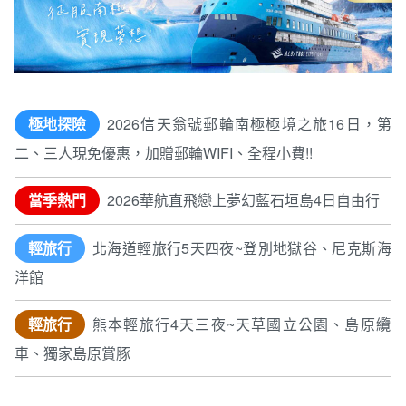
極地探險
2026信天翁號郵輪南極極境之旅16日，第
二、三人現免優惠，加贈郵輪WIFI、全程小費!!
當季熱門
2026華航直飛戀上夢幻藍石垣島4日自由行
輕旅行
北海道輕旅行5天四夜~登別地獄谷、尼克斯海
洋館
輕旅行
熊本輕旅行4天三夜~天草國立公園、島原纜
車、獨家島原賞豚