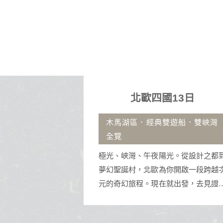
13日
沖繩自由行4日
遊船．雙峽灣
古宇利大橋.那霸市區飯店.