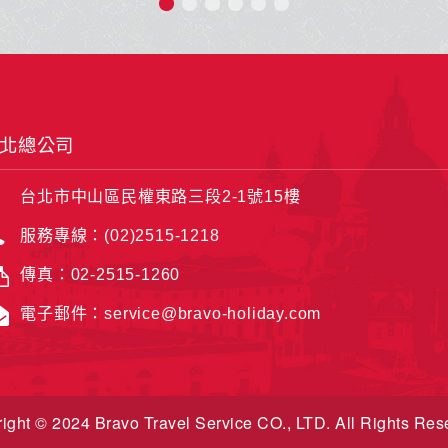
地中海榮耀號是地中海郵輪公司的一艘
遺
豪華遊輪，擁有多樣化的設施與活動，
的
包括精緻餐飲、娛樂表演、SPA和泳池
等，為旅客提供豪華舒適的海上旅行體
驗。
北總公司
台北市中山區民權東路三段2-1號15樓
服務專線：(02)2515-1218