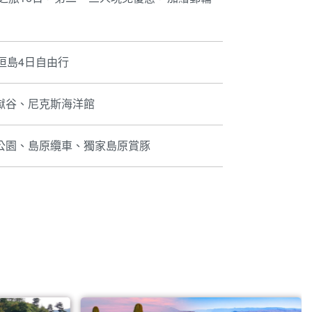
垣島4日自由行
獄谷、尼克斯海洋館
公園、島原纜車、獨家島原賞豚