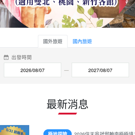
國外旅遊
國內旅遊
出發時間
最新消息
極地探險
2026信天翁號郵輪南極極