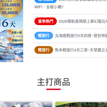
WIFI、全程小費!!
當季熱門
2026華航直飛戀上夢幻藍石
輕旅行
北海道輕旅行5天四夜~登別地
輕旅行
熊本輕旅行4天三夜~天草國立
主打商品