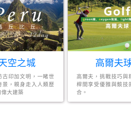
天空之城
高爾夫
訪古印加文明，一睹世
高爾夫，挑戰技巧與
奇景，親身走入人類歷
桿間享受優雅與競技
的偉大建築
合。