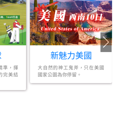
新魅力美國
球
大自然的神工鬼斧，只在美國
精準，揮
國家公園為你停留。
的完美結