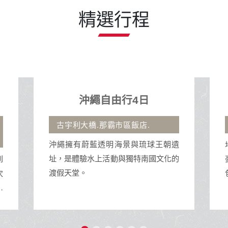
精選行程
地中海郵輪假期榮耀號
石垣島、沖繩自主遊