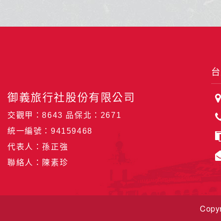
沖繩擁有蔚藍透明海景與琉球王朝
光。從設計之都到
址，是體驗水上活動與獨特南國文化
你開啟一段跨越次
渡假天堂。
就出發，去見證那
壯美！
台
御義旅行社股份有限公司
交觀甲：8643 品保北：2671