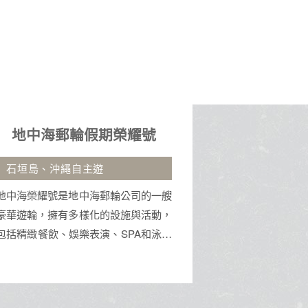
峴港５日
九
無購物站、印象會安秀、巴拿山
御船山.湯布
佛手
車
峴港是越南中部的港口城市，以美溪沙
一半是火山的
灘、巴拿山佛手大橋及古老的神聖五行
柔。坐看由布院
山聞名。這裡融合了現代都市魅力與深
食堂的煙火氣。
厚文化底蘊，鄰近會安古鎮，是集休閒
來的地方。
海景、地標建築與道地美食於一身的旅