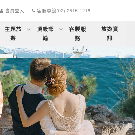
會員登入
客服專線(02) 2515-1218
主題旅
頂級郵
客製服
旅遊資
遊
輪
務
訊
往後