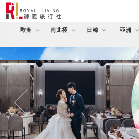
歐洲
南北極
日韓
亞洲
往前