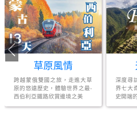
草原風情
跨越蒙俄雙國之旅，走進大草
深度尋
原的悠遠歷史，體驗世界之最-
界七大
西伯利亞鐵路欣賞邊境之美
史開端